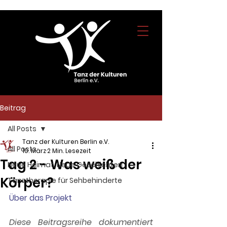
Beitrag
All Posts
Tanz der Kulturen Berlin e.V.
All Posts
10. März
2 Min. Lesezeit
Tag 2 - Was weiß der
Neue Heimat, Neue Geschichten
Körper?
Tanztherapie für Sehbehinderte
Über das Projekt
Diese Beitragsreihe dokumentiert 